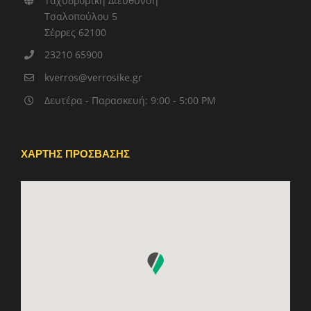
Ταχυδρομική Διεύθυνση
Τσαλοπούλου 5
Σέρρες 62100
23210 65900
kverros@verrosike.gr
Δευτέρα - Παρασκευή: 9:00 - 5:00 PM
ΧΑΡΤΗΣ ΠΡΟΣΒΑΣΗΣ