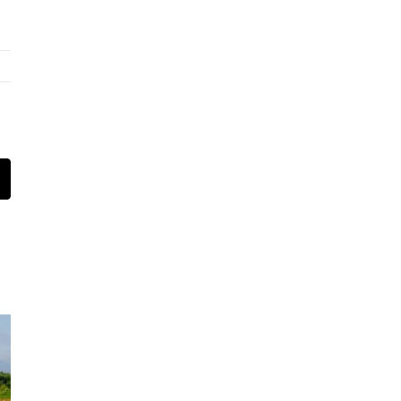
t
mail