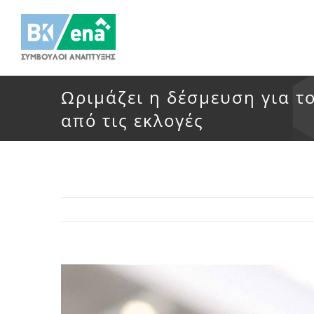
Μετάβαση
στο
περιεχόμενο
Ωριμάζει η δέσμευση για τ
από τις εκλογές
Προβολή
μεγαλύτερης