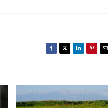
Facebook
X
LinkedIn
Pinteres
E