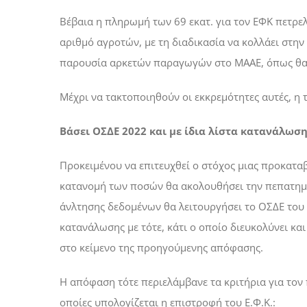
Βέβαια η πληρωμή των 69 εκατ. για τον ΕΦΚ πετρε
αριθμό αγροτών, με τη διαδικασία να κολλάει στην
παρουσία αρκετών παραγωγών στο ΜΑΑΕ, όπως θα 
Μέχρι να τακτοποιηθούν οι εκκρεμότητες αυτές, η 
Βάσει ΟΣΔΕ 2022 και με ίδια λίστα κατανάλωση
Προκειμένου να επιτευχθεί ο στόχος μιας προκαταβ
κατανομή των ποσών θα ακολουθήσει την πεπατημ
άνλτησης δεδομένων θα λειτουργήσει το ΟΣΔΕ του 2
κατανάλωσης με τότε, κάτι ο οποίο διευκολύνει κα
στο κείμενο της προηγούμενης απόφασης.
Η απόφαση τότε περιελάμβανε τα κριτήρια για τον
οποίες υπολογίζεται η επιστροφή του Ε.Φ.Κ.: