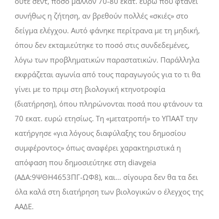
ούτε σεντ, πόσο µάλλον 70-80 εκατ. ευρώ που φτάνει
συνήθως η ζήτηση, αν βρεθούν πολλές «σκιές» στο
δείγµα ελέγχου. Αυτό φάνηκε περίτρανα µε τη µηδική,
όπου δεν εκταµιεύτηκε το ποσό στις συνδεδεµένες,
λόγω των προβληµατικών παραστατικών. Παράλληλα
εκφράζεται αγωνία από τους παραγωγούς για το τι θα
γίνει µε το πριµ στη βιολογική κτηνοτροφία
(διατήρηση), όπου πληρώνονται ποσά που φτάνουν τα
70 εκατ. ευρώ ετησίως. Τη «µετατροπή» το ΥΠΑΑΤ την
κατήργησε «για λόγους διαφύλαξης του δηµοσίου
συµφέροντος» όπως αναφέρει χαρακτηριστικά η
απόφαση που δηµοσιεύτηκε στη diavgeia
(Α∆Α:9ΨΘΗ4653ΠΓ-ΩΦ8), και… σίγουρα δεν θα τα δει
όλα καλά στη διατήρηση των βιολογικών ο έλεγχος της
ΑΑ∆Ε.