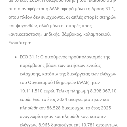
οποία αναφέρεται η ΑΑ∆Ε αφορά µόνο τη ∆ράση 31.1,
όπου πλέον δεν ενισχύονται οι απλές σπορές σιτηρών
και ψυχανθών, αλλά µόνο οι σπορές προς
«αντικατάσταση» µηδικής, βάµβακος, καλαµποκιού.
Ειδικότερα:
ECO 31.1: Ο αιτούµενος προϋπολογισµός της
παρέµβασης βάσει των αιτήσεων ενιαίας
ενίσχυσης, κατόπιν της διενέργειας των ελέγχων
του Οργανισµού Πληρωµών (ΑΑ∆Ε) ήταν
10.111.510 ευρώ. Τελική πληρωµή 8.398.967,10
ευρώ. Ενώ το έτος 2024 αναγνωρίστηκαν και
πληρώθηκαν 86.528 δικαιούχοι, το έτος 2025
αναγνωρίστηκαν και πληρώθηκαν, κατόπιν
ελέγχων, 8.965 δικαιούχοι επί 10.781 αιτούντων.