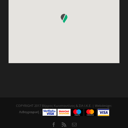
COPYRIGHT 2017 Βέρρος Κωνσταντίνος & ΣΙΑ Ι.Κ.Ε. | Webdesign:
Λιθογραφική
|
Facebook
Rss
Email