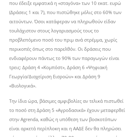
που έδειξε εµφατικά η «σταγόνα» των 10 εκατ. ευρώ
(∆ράσεις 1 και 7), που πιστώθηκε µόλις στο 60% των
αιτούντων. Όσοι κατάφεραν να πληρωθούν είδαν
τουλάχιστον στους λογαριασµούς τους το
προβλεπόµενο ποσό του πριµ ανά στρέµµα, χωρίς
περικοπές όπως στο παρελθόν. Οι δράσεις που
ενδιαφέρουν πάντως το 90% των παραγωγών είναι
τρεις: ∆ράση 4 «Κοµπόστ», ∆ράση 6 «Ψηφιακή
Γεωργία/∆ιαχείριση Εισροών» και ∆ράση 9
«Βιολογικά».
Την ίδια ώρα, βάσιµες αµφιβολίες αν τελικά πιστωθεί
το ποσό στη ∆ράση 5 «Αγροδασικά» έχουν µεταφερθεί
στην Αgrenda, καθώς η υπόθεση των βοσκοτόπων
είναι αρκετά περίπλοκη και η ΑΑ∆Ε δεν θα πληρώσει