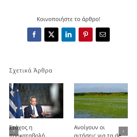
Κοινοποιήστε το άρθρο!
Facebook
X
LinkedIn
Pinterest
Email
Σχετικά Άρθρα
Στόχος η
Ανοίγουν οι
προκαταβολή
αιτήσεις για τα de