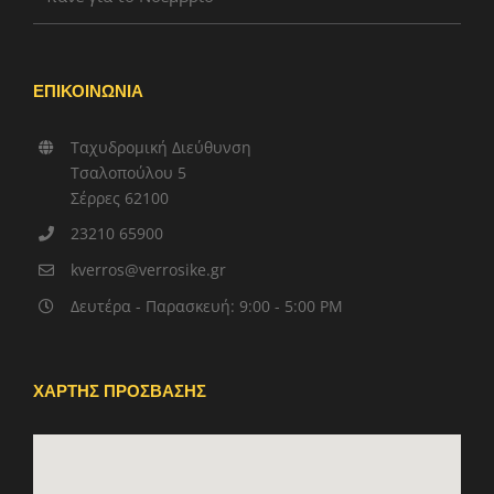
ΕΠΙΚΟΙΝΩΝΙΑ
Ταχυδρομική Διεύθυνση
Τσαλοπούλου 5
Σέρρες 62100
23210 65900
kverros@verrosike.gr
Δευτέρα - Παρασκευή: 9:00 - 5:00 PM
ΧΑΡΤΗΣ ΠΡΟΣΒΑΣΗΣ