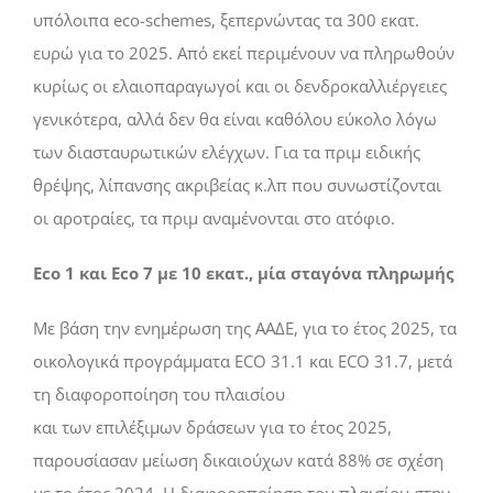
υπόλοιπα eco-schemes, ξεπερνώντας τα 300 εκατ.
ευρώ για το 2025. Από εκεί περιµένουν να πληρωθούν
κυρίως οι ελαιοπαραγωγοί και οι δενδροκαλλιέργειες
γενικότερα, αλλά δεν θα είναι καθόλου εύκολο λόγω
των διασταυρωτικών ελέγχων. Για τα πριµ ειδικής
θρέψης, λίπανσης ακριβείας κ.λπ που συνωστίζονται
οι αροτραίες, τα πριµ αναµένονται στο ατόφιο.
Eco 1 και Eco 7 µε 10 εκατ., μία σταγόνα πληρωµής
Με βάση την ενηµέρωση της ΑΑ∆Ε, για το έτος 2025, τα
οικολογικά προγράµµατα ECO 31.1 και ECO 31.7, µετά
τη διαφοροποίηση του πλαισίου
και των επιλέξιµων δράσεων για το έτος 2025,
παρουσίασαν µείωση δικαιούχων κατά 88% σε σχέση
µε το έτος 2024. Η διαφοροποίηση του πλαισίου στην