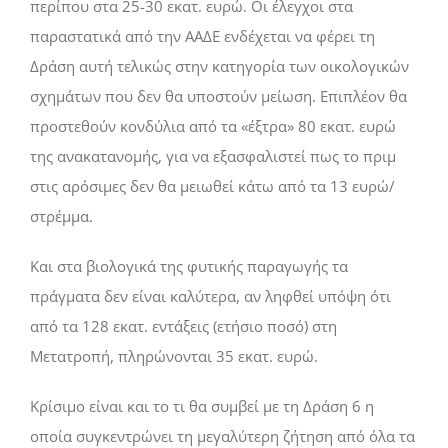
περίπου στα 25-30 εκατ. ευρώ. Οι έλεγχοι στα
παραστατικά από την ΑΑ∆Ε ενδέχεται να φέρει τη
∆ράση αυτή τελικώς στην κατηγορία των οικολογικών
σχηµάτων που δεν θα υποστούν µείωση. Επιπλέον θα
προστεθούν κονδύλια από τα «έξτρα» 80 εκατ. ευρώ
της ανακατανοµής, για να εξασφαλιστεί πως το πριµ
στις αρόσιµες δεν θα µειωθεί κάτω από τα 13 ευρώ/
στρέµµα.
Και στα βιολογικά της φυτικής παραγωγής τα
πράγµατα δεν είναι καλύτερα, αν ληφθεί υπόψη ότι
από τα 128 εκατ. εντάξεις (ετήσιο ποσό) στη
Μετατροπή, πληρώνονται 35 εκατ. ευρώ.
Κρίσιµο είναι και το τι θα συµβεί µε τη ∆ράση 6 η
οποία συγκεντρώνει τη µεγαλύτερη ζήτηση από όλα τα