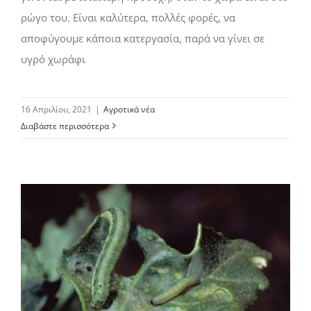
ρώγο του. Είναι καλύτερα, πολλές φορές, να
αποφύγουμε κάποια κατεργασία, παρά να γίνει σε
υγρό χωράφι
16 Απριλίου, 2021
|
Αγροτικά νέα
Διαβάστε περισσότερα
Οδηγίες για την αντιμετώπιση της 3ης Γενιάς Πράσινου Σκουληκιού