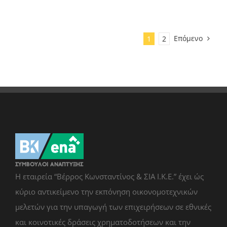
Επόμενο
1
2
Η εταιρεία “Βέρρος Κωνσταντίνος & ΣΙΑ Ι.Κ.Ε.” έχει ώς
κύριο αντικείμενο την εκπόνηση οικονομοτεχνικών
μελετών για την υπαγωγή των επιχειρήσεων σε εθνικές
και κοινοτικές δράσεις χρηματοδοτήσεων και την