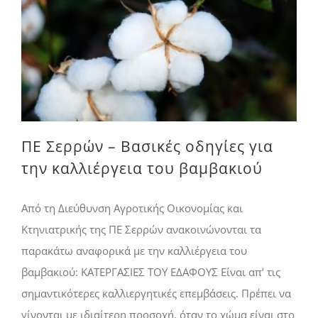
ΠΕ Σερρών – Βασικές οδηγίες για την καλλιέργεια του βαμβακιού
ΠΕ Σερρών – Βασικές οδηγίες για
την καλλιέργεια του βαμβακιού
Από τη Διεύθυνση Αγροτικής Οικονομίας και
Κτηνιατρικής της ΠΕ Σερρών ανακοινώνονται τα
παρακάτω αναφορικά με την καλλιέργεια του
βαμβακιού: ΚΑΤΕΡΓΑΣΙΕΣ ΤΟΥ ΕΔΑΦΟΥΣ Είναι απ’ τις
σημαντικότερες καλλιεργητικές επεμβάσεις. Πρέπει να
γίνονται με ιδιαίτερη προσοχή, όταν το χώμα είναι στο