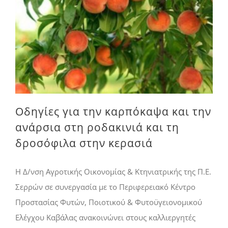
Οδηγίες για την καρπόκαψα και την ανάρσια στη ροδακινιά και τη δροσόφιλα στην κερασιά
Οδηγίες για την καρπόκαψα και την
ανάρσια στη ροδακινιά και τη
δροσόφιλα στην κερασιά
H Δ/νση Αγροτικής Οικονομίας & Κτηνιατρικής της Π.Ε.
Σερρών σε συνεργασία με το Περιφερειακό Κέντρο
Προστασίας Φυτών, Ποιοτικού & Φυτοϋγειονομικού
Ελέγχου Καβάλας ανακοινώνει στους καλλιεργητές