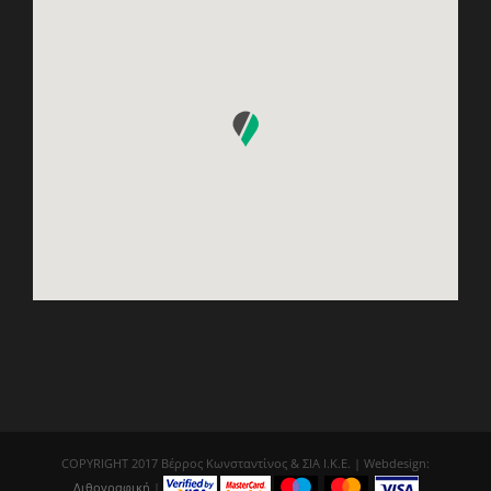
COPYRIGHT 2017 Βέρρος Κωνσταντίνος & ΣΙΑ Ι.Κ.Ε. | Webdesign:
Λιθογραφική
|