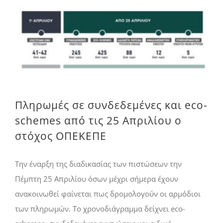
Πληρωμές σε συνδεδεμένες και eco-schemes από τις 25 Απριλίου ο στόχος ΟΠΕΚΕΠΕ
Πληρωμές σε συνδεδεμένες και eco-
schemes από τις 25 Απριλίου ο
στόχος ΟΠΕΚΕΠΕ
Την έναρξη της διαδικασίας των πιστώσεων την
Πέµπτη 25 Απριλίου όσων µέχρι σήµερα έχουν
ανακοινωθεί φαίνεται πως δροµολογούν οι αρµόδιοι
των πληρωµών. Το χρονοδιάγραµµα δείχνει eco-