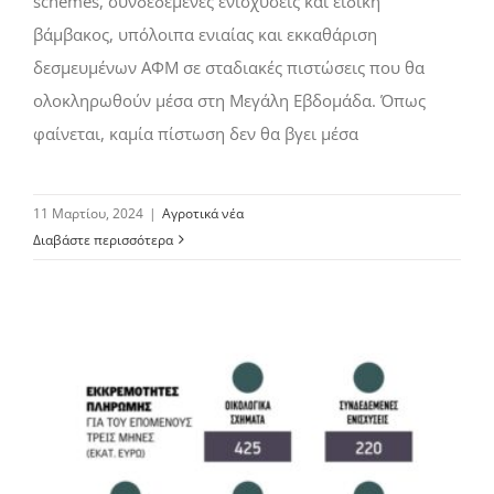
schemes, συνδεδεµένες ενισχύσεις και ειδική
βάµβακος, υπόλοιπα ενιαίας και εκκαθάριση
δεσµευµένων ΑΦΜ σε σταδιακές πιστώσεις που θα
ολοκληρωθούν µέσα στη Μεγάλη Εβδοµάδα. Όπως
φαίνεται, καµία πίστωση δεν θα βγει µέσα
11 Μαρτίου, 2024
|
Αγροτικά νέα
Διαβάστε περισσότερα
Πληρωμές 880 εκατ. για ενιαία, eco-schemes, συνδεδεμένες έως Μάρτιο