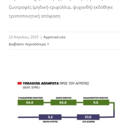
ζωοτροφές (µηδική-τριφύλλια, ψυχανθή) εκδόθηκε
τροποποιητική απόφαση
22 Απριλίου, 2025
|
Αγροτικά νέα
Διαβάστε περισσότερα
Απλήρωτες ενισχύσεις 143,2 εκατ. ευρώ σε βασική, eco-schemes και συνδεδεμένες