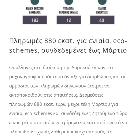
Πληρωμές 880 εκατ. για ενιαία, eco-
schemes, συνδεδεμένες έως Μάρτιο
Οι αλλαγές στη διοίκηση της ∆οµοκού έγιναν, το
µηχανογραφικό σύστηµα άνοιξε για διορθώσεις και οι
αρµόδιοι των πληρωµών δηλώνουν έτοιµοι να
ανταποκριθούν στις απαιτήσεις. Δεσμεύσεις
πληρωμών 880 εκατ. ευρώ μέχρι τέλη Μαρτίου για
ενιαία, eco-schemes και συνδεδεμένες Ζητούµενο τώρα
είναι, µέσα στο επόµενο τρίµηνο να καταστεί εφικτό να
πληρωθούν -χωρίς λάθη και κακοχειρισµούς- τα